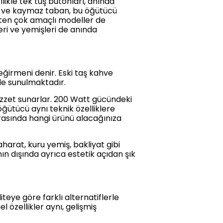
ikle tek tuş butonları, anında
ne ve kaymaz taban, bu öğütücü
ğüten çok amaçlı modeller de
ri ve yemişleri de anında
ğirmeni denir. Eski taş kahve
le sunulmaktadır.
ezzet sunarlar. 200 Watt gücündeki
ütücü aynı teknik özelliklere
nrasında hangi ürünü alacağınıza
aharat, kuru yemiş, bakliyat gibi
n dışında ayrıca estetik açıdan şık
teye göre farklı alternatiflerle
 özellikler aynı, gelişmiş