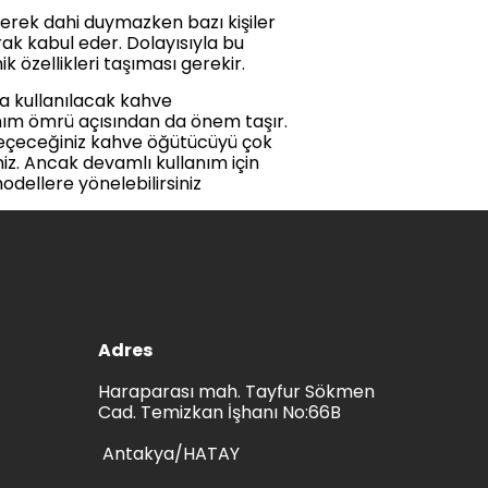
 gerek dahi duymazken bazı kişiler
ak kabul eder. Dolayısıyla bu
k özellikleri taşıması gerekir.
a kullanılacak kahve
nım ömrü açısından da önem taşır.
 seçeceğiniz kahve öğütücüyü çok
z. Ancak devamlı kullanım için
dellere yönelebilirsiniz
Adres
Haraparası mah. Tayfur Sökmen
Cad. Temizkan İşhanı No:66B
Antakya/HATAY