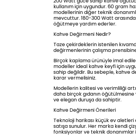
200 Watt güce sahip kahve öğütücül
kullanım için uygundur. 60 gram ha
modellerinin diğer teknik donanımla
mevcuttur. 180-300 Watt arasında d
öğütmeye yardım ederler.
Kahve Değirmeni Nedir?
Taze çekirdeklerin istenilen kıvam
değirmenlerinin çalışma prensibine
Birçok kaplama ürünüyle imal edile
modeller ideal kahve keyfi için uy
sahip değildir. Bu sebeple, kahve d
karar vermelisiniz.
Modellerin kalitesi ve verimliliği ar
daha birçok gıdanın öğütülmesine y
ve elegan duruşa da sahiptir.
Kahve Değirmeni Önerileri
Teknoloji harikası küçük ev aletler
satışa sunulur. Her marka kendi çizg
fonksiyonlar ve teknik donanımlar i