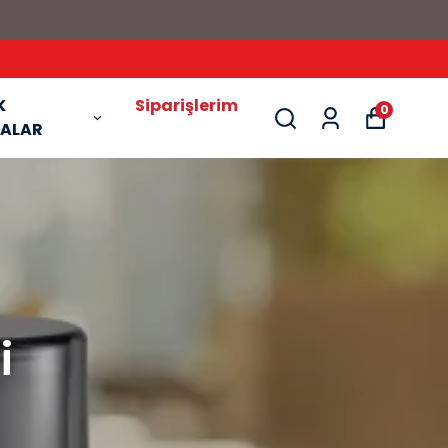
K
Siparişlerim
0
ALAR
i