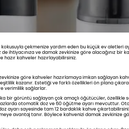
kokusuyla çekmenize yardım eden bu küçük ev aletleri a
z de ihtiyacınıza ve damak zevkinize göre alacağınız bir k
 hazır kahveler hazırlayabilirsiniz.
 zevkinize göre kahveler hazırlamaya imkan sağlayan kahv
şitlilik kazanır. Estetiği ve farklı özellikleri ön plana çı
verimlilik sağlarlar.
ika bir görüntü sağlayan çok amaçlı öğütücüler, özellikle 
ihazlarda otomatik doz ve 60 öğütme ayarı mevcuttur. Oto
 doz ayarı sayesinde tam 12 bardaklık kahve çıkartabilirsin
ğütmeye avantaj tanır. Böylece kahvenizi damak zevkinize g