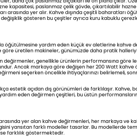
er, daha çok paslanmaz bıçakları ile ön plana çıkar. Özell
zne kapasitesi, paslanmaz çelik gövde, çıkartılabilir haz
rı arasında yer alır. Kahve dışında çeşitli baharatları ö
eğişiklik gösteren bu çeşitler ayrıca kuru kabuklu çerezle
da öğütülmesine yardım eden küçük ev aletlerine kahve de
 göre üretilen makineler, günümüzde daha pratik halleriy
n değirmenler, genellikle ürünlerin performansına göre l
gundur. Ancak markaya göre değişen her 200 Watt kahve öğ
eğirmeni seçerken öncelikle ihtiyaçlarınızı belirlemeli, so
tıkça estetik açıdan dış görünümleri de farklılaşır. Kahve, b
ardım eden değirmen çeşitleri, bu üstün performanslarını
i arasında yer alan kahve değirmenleri, her markaya ve kali
isini yansıtan farklı modeller tasarlar. Bu modellerde temel
se farklılık göstermektedir.