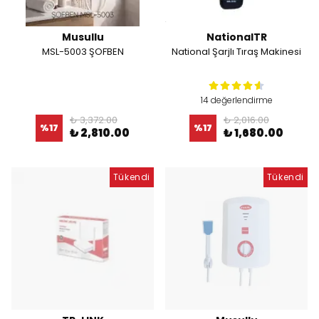
Musullu
NationalTR
MSL-5003 ŞOFBEN
National Şarjlı Tıraş Makinesi
14 değerlendirme
₺ 3,372.00
₺ 2,016.00
%
17
%
17
₺ 2,810.00
₺ 1,680.00
Tükendi
Tükendi