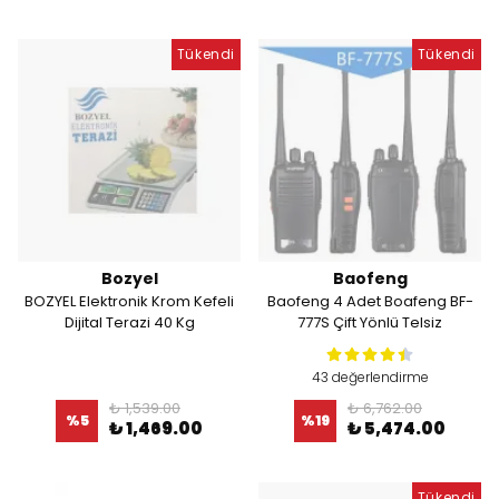
Tükendi
Tükendi
Bozyel
Baofeng
BOZYEL Elektronik Krom Kefeli
Baofeng 4 Adet Boafeng BF-
Dijital Terazi 40 Kg
777S Çift Yönlü Telsiz
43 değerlendirme
₺ 1,539.00
₺ 6,762.00
%
5
%
19
₺ 1,469.00
₺ 5,474.00
Tükendi