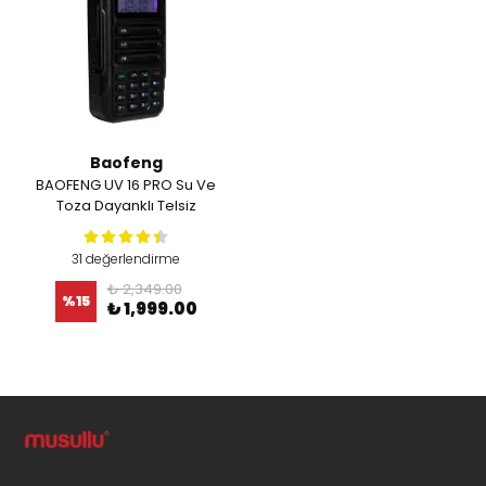
Baofeng
BAOFENG UV 16 PRO Su Ve
Toza Dayanklı Telsiz
31 değerlendirme
₺ 2,349.00
%
15
₺ 1,999.00