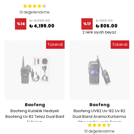
13 değerlendirme
₺ 4,899.00
₺ 965.00
%
14
%
17
₺ 4,199.00
₺ 805.00
2 renk siyah beyaz
Tükendi
Tükendi
Baofeng
Baofeng
Baofeng Kulaklık Hediyeli
Baofeng UV82 Uv-82 Uv 82
Baofeng Uv 82 Telsiz Dual Bant
Dual Band Arama Kurtarma
El Telsizi
Ofroad Güvenlik Telsizi
51 değerlendirme