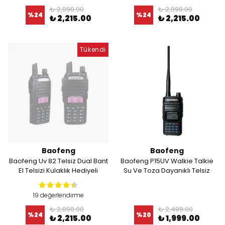
₺ 2,898.00
₺ 2,898.00
%
24
%
24
₺ 2,215.00
₺ 2,215.00
Tükendi
Baofeng
Baofeng
Baofeng Uv 82 Telsiz Dual Bant
Baofeng P15UV Walkie Talkie
El Telsizi Kulaklık Hediyeli
Su Ve Toza Dayanıklı Telsiz
19 değerlendirme
₺ 2,898.00
₺ 2,499.00
%
24
%
20
₺ 2,215.00
₺ 1,999.00