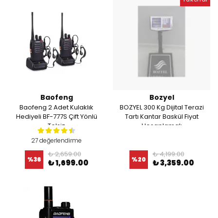
Baofeng
Bozyel
Baofeng 2 Adet Kulaklık
BOZYEL 300 Kg Dijital Terazi
Hediyeli BF-777S Çift Yönlü
Tartı Kantar Baskül Fiyat
Telsiz
Hesaplamalı
27 değerlendirme
₺ 2,659.00
₺ 4,199.00
%
36
%
20
₺ 1,699.00
₺ 3,359.00