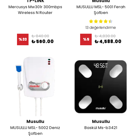
TP-LINK
Musullu
Mercusys Mw301r 300mbps
MUSULLU MSL- 5001 Ferah
Wireless N Router
Şofben
13 değerlendirme
₺ 840.00
₺ 4,830.00
%
33
%
5
₺ 560.00
₺ 4,588.00
Musullu
Musullu
MUSULLU MSL- 5002 Deniz
Baskül Ms-b3421
Şofben