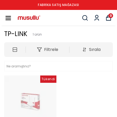
FABRİKA SATIŞ MAĞAZASI
0
TP-LINK
1
ürün
Filtrele
Sırala
Tükendi