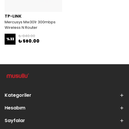
TP-LINK
Mercusys Mw301r 300mbps
Wireless N Router
₺ 840.00
%
33
₺ 560.00
Kategoriler
Hesabım
Sayfalar