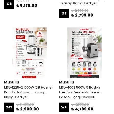
₺ 5,599.00
- Kasap Bıçağı Hediyeli
%
8
₺ 5,179.00
₺ 2,999.00
%
7
₺ 2,799.00
Musullu
Musullu
MSL-1225-2 1000W Çift Hazneli
MSL-4003 500W 5 Başlıklı
Rondo Doğrayıcı - Kasap
Elektrikli Rende Makinesi -
Bıçağı Hediyeli
Kasap Bıçağı Hediyeli
₺ 3,499.00
₺ 4,999.00
%
17
%
4
₺ 2,900.00
₺ 4,799.00