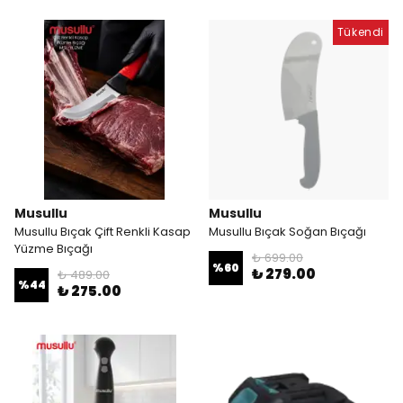
Tükendi
Musullu
Musullu
Musullu Bıçak Çift Renkli Kasap
Musullu Bıçak Soğan Bıçağı
Yüzme Bıçağı
₺ 699.00
%
60
₺ 279.00
₺ 489.00
%
44
₺ 275.00