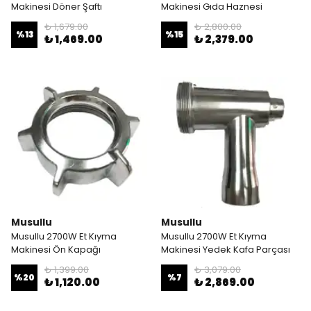
Makinesi Döner Şaftı
Makinesi Gıda Haznesi
₺ 1,679.00
₺ 2,800.00
%
13
%
15
₺ 1,469.00
₺ 2,379.00
Musullu
Musullu
Musullu 2700W Et Kıyma
Musullu 2700W Et Kıyma
Makinesi Ön Kapağı
Makinesi Yedek Kafa Parçası
₺ 1,399.00
₺ 3,079.00
%
20
%
7
₺ 1,120.00
₺ 2,869.00