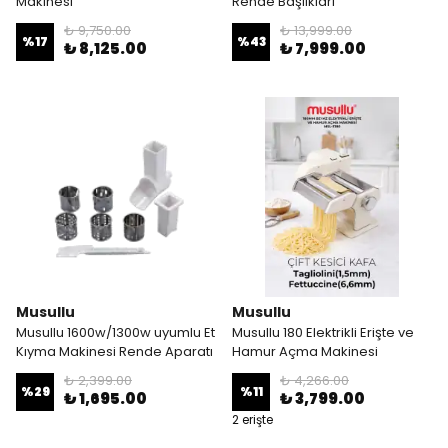
Makinesi
Rende Başlıkları
₺ 9,750.00
₺ 13,999.00
%
17
%
43
₺ 8,125.00
₺ 7,999.00
Musullu
Musullu
Musullu 1600w/1300w uyumlu Et
Musullu 180 Elektrikli Erişte ve
Kıyma Makinesi Rende Aparatı
Hamur Açma Makinesi
₺ 2,399.00
₺ 4,266.00
%
29
%
11
₺ 1,695.00
₺ 3,799.00
2 erişte