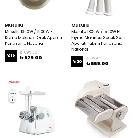
Musullu
Musullu
Musullu 1300W / 1500W Et
Musullu 1300W / 1500W Et
Kıyma Makinesi Oruk Aparatı
Kıyma Makinesi Sucuk Sosis
Panasonic National
Aparatı Takımı Panasonic
National
₺ 699.00
%
10
₺ 629.00
₺ 699.00
%
20
₺ 559.00