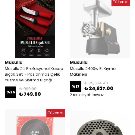
Tükendi
Musullu
Musullu
Musullu 2'li Profesyonel Kasap
Musullu 2400w Et Kıyma
Bıçak Seti - Paslanmaz Çelik
Makinesi
Yüzme ve Sıyırma Bıçağı
₺ 29,804.40
%
17
₺ 24,837.00
₺ 999.00
%
25
₺ 749.00
2 renk siyah beyaz
Tükendi