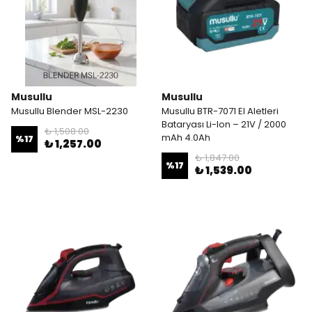
Musullu
Musullu
Musullu Blender MSL-2230
Musullu BTR-7071 El Aletleri
Bataryası Li-Ion – 21V / 2000
₺ 1,508.00
mAh 4.0Ah
%
17
₺ 1,257.00
₺ 1,847.00
%
17
₺ 1,539.00