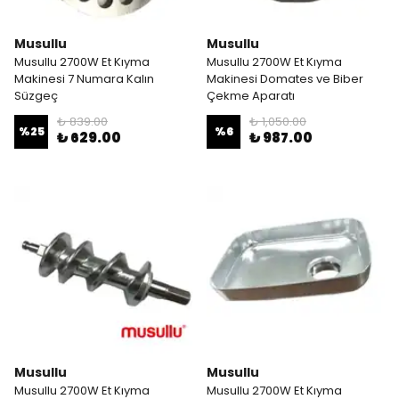
Musullu
Musullu
Musullu 2700W Et Kıyma
Musullu 2700W Et Kıyma
Makinesi 7 Numara Kalın
Makinesi Domates ve Biber
Süzgeç
Çekme Aparatı
₺ 839.00
₺ 1,050.00
%
25
%
6
₺ 629.00
₺ 987.00
Musullu
Musullu
Musullu 2700W Et Kıyma
Musullu 2700W Et Kıyma