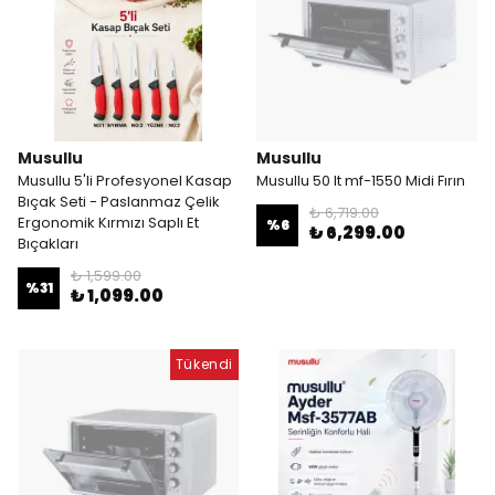
Musullu
Musullu
Musullu 5'li Profesyonel Kasap
Musullu 50 lt mf-1550 Midi Fırın
Bıçak Seti - Paslanmaz Çelik
₺ 6,719.00
Ergonomik Kırmızı Saplı Et
%
6
₺ 6,299.00
Bıçakları
₺ 1,599.00
%
31
₺ 1,099.00
Tükendi