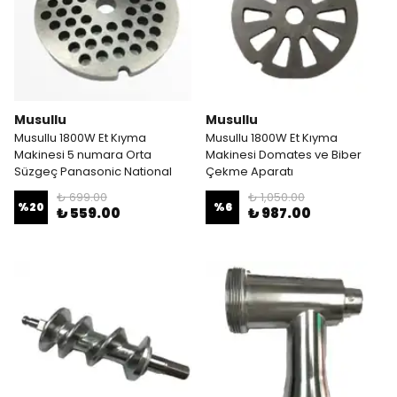
Musullu
Musullu
Musullu 1800W Et Kıyma
Musullu 1800W Et Kıyma
Makinesi 5 numara Orta
Makinesi Domates ve Biber
Süzgeç Panasonic National
Çekme Aparatı
₺ 699.00
₺ 1,050.00
%
20
%
6
₺ 559.00
₺ 987.00