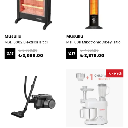
Musullu
Musullu
MSL-6002 Elektrikli Isıtıcı
Msl-6011 Mikatronik Dikey Isıtıcı
₺ 3,703.20
₺ 4,651.20
%
17
%
17
₺ 3,086.00
₺ 3,876.00
Tükendi