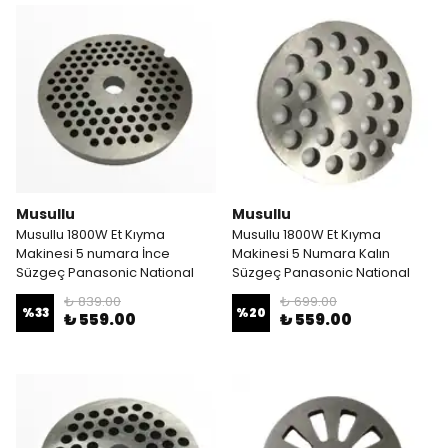
Musullu
Musullu
Musullu 1800W Et Kıyma
Musullu 1800W Et Kıyma
Makinesi 5 numara İnce
Makinesi 5 Numara Kalın
Süzgeç Panasonic National
Süzgeç Panasonic National
₺ 839.00
₺ 699.00
%
33
%
20
₺ 559.00
₺ 559.00