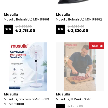
Musullu
Musullu
Musullu Buharlı Ütü MS-IR8991
Musullu Buharlı Ütü MS-IR8992
₺ 3,258.00
₺ 4,596.00
%
17
%
17
₺ 2,715.00
₺ 3,830.00
Tükendi
Musullu
Musullu
Musullu Çamlıyayla Msf-3689
Musullu Çift Renkli Satır
MB Vantilatör
₺ 1,259.00