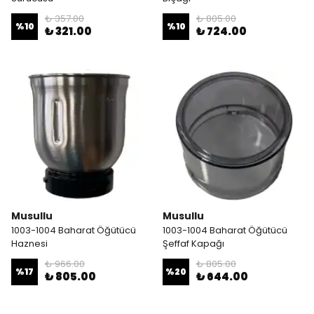
₺ 357.00
₺ 805.00
%
10
%
10
₺ 321.00
₺ 724.00
Musullu
Musullu
1003-1004 Baharat Öğütücü
1003-1004 Baharat Öğütücü
Haznesi
Şeffaf Kapağı
₺ 966.00
₺ 805.00
%
17
%
20
₺ 805.00
₺ 644.00