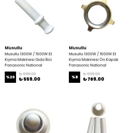
Musullu
Musullu
Musullu 1300W / 1500W Et
Musullu 1300W / 1500W Et
Kıyma Makinesi Gıda İtici
Kıyma Makinesi Ön Kapak
Panasonic National
Panasonic National
₺ 699.00
₺ 839.00
%
20
%
8
₺ 559.00
₺ 769.00