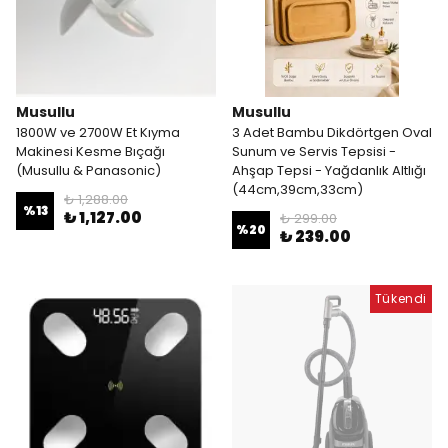
Musullu
Musullu
1800W ve 2700W Et Kıyma
3 Adet Bambu Dikdörtgen Oval
Makinesi Kesme Bıçağı
Sunum ve Servis Tepsisi -
(Musullu & Panasonic)
Ahşap Tepsi - Yağdanlık Altlığı
(44cm,39cm,33cm)
₺ 1,288.00
%
13
₺ 1,127.00
₺ 299.00
%
20
₺ 239.00
Tükendi