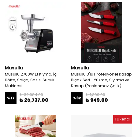
Musullu
Musullu
Musullu 2700W Et Kıyma, İçli
Musullu 3'lü Profesyonel Kasap
Köfte, Salça, Sosis, Sucuk
Bıçak Seti - Yüzme, Sıyırma ve
Makinesi
Kasap (Paslanmaz Çelik)
₺ 32,084.00
₺ 1,399.00
%
17
%
32
₺ 26,737.00
₺ 949.00
Tükendi