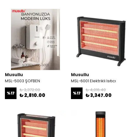
Musullu
Musullu
MSL-5003 ŞOFBEN
MSL-6001 Elektrikli Isıtıcı
₺ 3,372.00
₺ 4,016.40
%
17
%
17
₺ 2,810.00
₺ 3,347.00