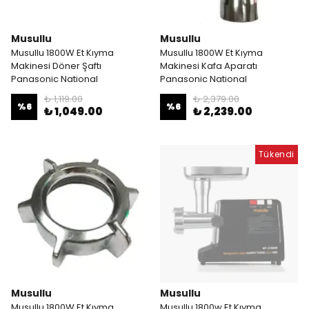
Musullu
Musullu
Musullu 1800W Et Kıyma
Musullu 1800W Et Kıyma
Makinesi Döner Şaftı
Makinesi Kafa Aparatı
Panasonic National
Panasonic National
₺ 1,119.00
₺ 2,379.00
%
6
%
6
₺ 1,049.00
₺ 2,239.00
Tükendi
Musullu
Musullu
Musullu 1800W Et Kıyma
Musullu 1800w Et Kıyma