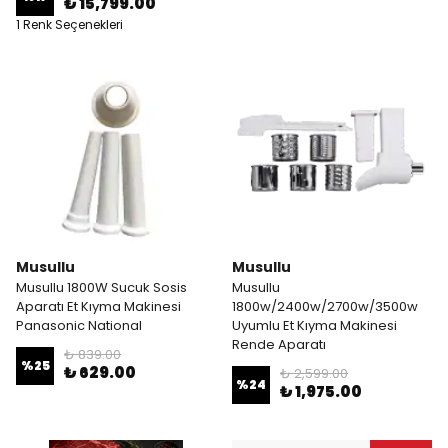
₺ 15,799.00
1 Renk Seçenekleri
Musullu
Musullu
Musullu 1800W Sucuk Sosis
Musullu
Aparatı Et Kıyma Makinesi
1800w/2400w/2700w/3500w
Panasonic National
Uyumlu Et Kıyma Makinesi
Rende Aparatı
₺ 839.00
%
25
₺ 629.00
₺ 2,599.00
%
24
₺ 1,975.00