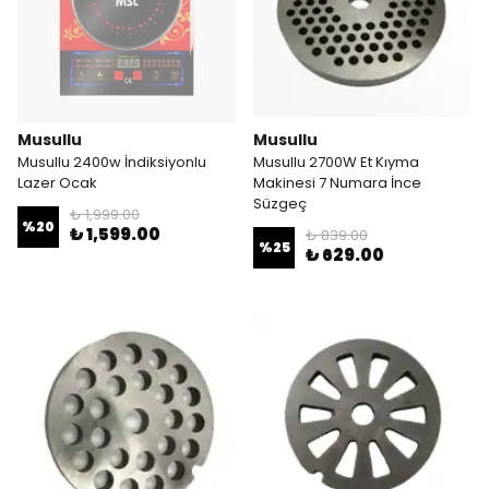
Musullu
Musullu
Musullu 2400w İndiksiyonlu
Musullu 2700W Et Kıyma
Lazer Ocak
Makinesi 7 Numara İnce
Süzgeç
₺ 1,999.00
%
20
₺ 1,599.00
₺ 839.00
%
25
₺ 629.00