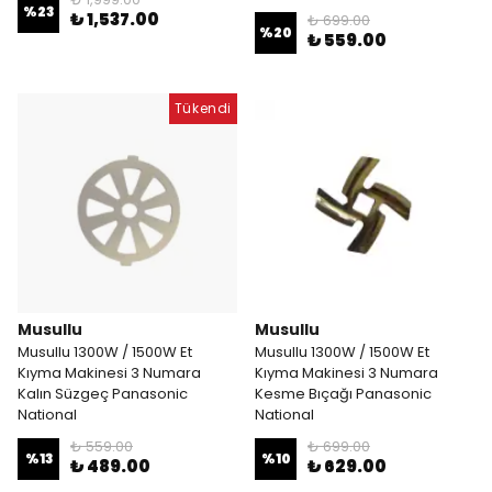
%
23
₺ 1,537.00
₺ 699.00
%
20
₺ 559.00
Tükendi
Musullu
Musullu
Musullu 1300W / 1500W Et
Musullu 1300W / 1500W Et
Kıyma Makinesi 3 Numara
Kıyma Makinesi 3 Numara
Kalın Süzgeç Panasonic
Kesme Bıçağı Panasonic
National
National
₺ 559.00
₺ 699.00
%
13
%
10
₺ 489.00
₺ 629.00