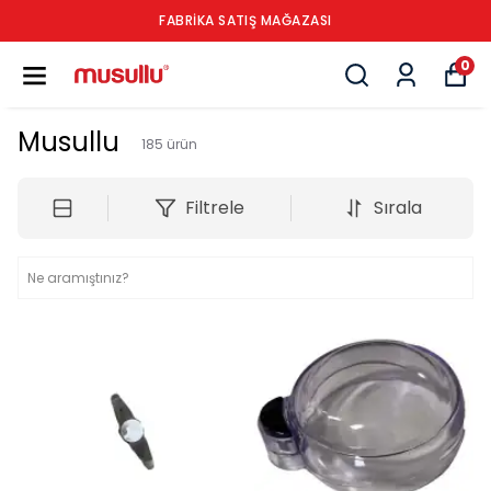
FABRİKA SATIŞ MAĞAZASI
0
Musullu
185
ürün
Filtrele
Sırala