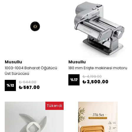
Musullu
Musullu
1003-1004 Baharat Öğütücü
180 mm Erişte makinesi motoru
Üst Sürücüsü
₺ 4,199.00
%
17
₺ 3,500.00
₺ 644.00
%
12
₺ 567.00
Tükendi