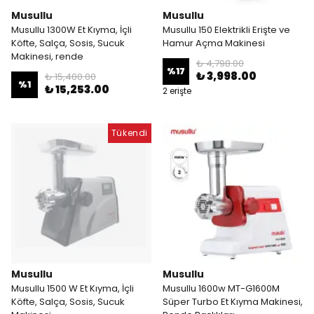
Musullu
Musullu
Musullu 1300W Et Kıyma, İçli
Musullu 150 Elektrikli Erişte ve
Köfte, Salça, Sosis, Sucuk
Hamur Açma Makinesi
Makinesi, rende
₺ 4,798.00
%
17
₺ 3,998.00
₺ 15,400.00
%
1
₺ 15,253.00
2 erişte
Tükendi
Musullu
Musullu
Musullu 1500 W Et Kıyma, İçli
Musullu 1600w MT-G1600M
Köfte, Salça, Sosis, Sucuk
Süper Turbo Et Kıyma Makinesi,