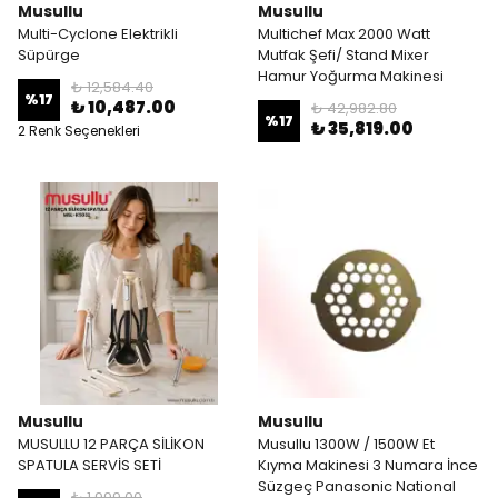
Musullu
Musullu
Multi-Cyclone Elektrikli
Multichef Max 2000 Watt
Süpürge
Mutfak Şefi/ Stand Mixer
Hamur Yoğurma Makinesi
₺ 12,584.40
%
17
₺ 10,487.00
₺ 42,982.80
%
17
₺ 35,819.00
2 Renk Seçenekleri
Musullu
Musullu
MUSULLU 12 PARÇA SİLİKON
Musullu 1300W / 1500W Et
SPATULA SERVİS SETİ
Kıyma Makinesi 3 Numara İnce
Süzgeç Panasonic National
₺ 1,999.00