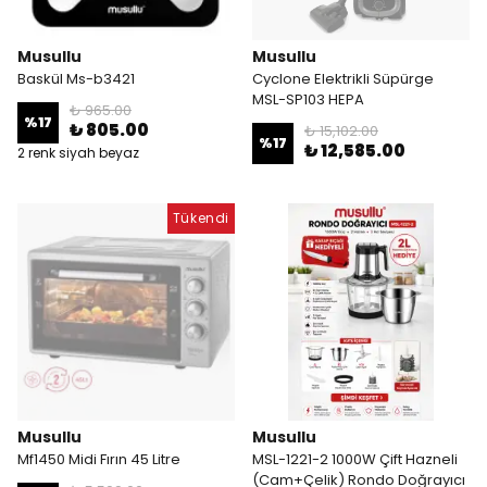
Musullu
Musullu
Baskül Ms-b3421
Cyclone Elektrikli Süpürge
MSL-SP103 HEPA
₺ 965.00
%
17
₺ 805.00
₺ 15,102.00
%
17
₺ 12,585.00
2 renk siyah beyaz
Tükendi
Musullu
Musullu
Mf1450 Midi Fırın 45 Litre
MSL-1221-2 1000W Çift Hazneli
(Cam+Çelik) Rondo Doğrayıcı