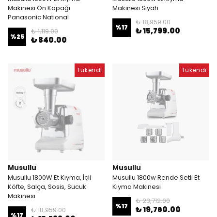
Makinesi Ön Kapağı
Makinesi Siyah
Panasonic National
₺ 18,959.00
%
17
₺ 15,799.00
₺ 1,119.00
%
25
₺ 840.00
Tükendi
Tükendi
Musullu
Musullu
Musullu 1800W Et Kıyma, İçli
Musullu 1800w Rende Setli Et
Köfte, Salça, Sosis, Sucuk
Kıyma Makinesi
Makinesi
₺ 23,712.00
%
17
₺ 19,760.00
₺ 18,959.00
%
17