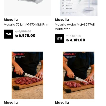
Musullu
Musullu
Musullu 70 lt mf-1470 Midi Fırın
Musullu Ayder Msf-3577AB
Vantilatör
₺ 6,999.00
%
6
₺ 6,579.00
₺ 5,017.20
%
17
₺ 4,181.00
Musullu
Musullu