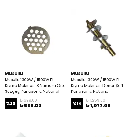
Musullu
Musullu
Musullu 1300W / 1500W Et
Musullu 1300W / 1500W Et
Kıyma Makinesi 3 Numara Orta
Kıyma Makinesi Döner Şaft
Süzgeç Panasonic National
Panasonic National
₺ 699.00
₺ 1,259.00
%
20
%
14
₺ 559.00
₺ 1,077.00