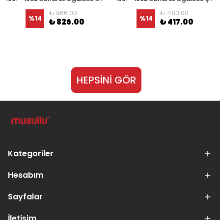
₺ 966.00
₺ 483.00
%
14
%
14
₺ 826.00
₺ 417.00
HEPSİNİ GÖR
Kategoriler
Hesabım
Sayfalar
İletişim