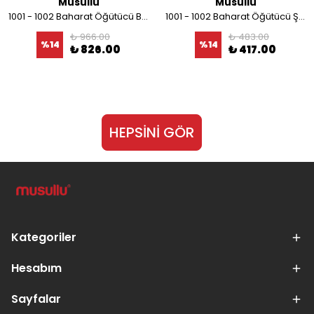
Musullu
Musullu
1001 - 1002 Baharat Öğütücü Bıçağı
1001 - 1002 Baharat Öğütücü Şeffaf Kapağı
₺ 966.00
₺ 483.00
%
14
%
14
₺ 826.00
₺ 417.00
HEPSİNİ GÖR
Kategoriler
Hesabım
Sayfalar