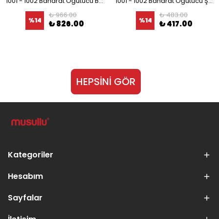
1001 - 1002 Baharat Öğütücü Bıçağı
1001 - 1002 Baharat Öğütücü Şeffaf Kapağı
₺ 966.00
₺ 483.00
%
14
%
14
₺ 826.00
₺ 417.00
HEPSİNİ GÖR
Kategoriler
Hesabım
Sayfalar