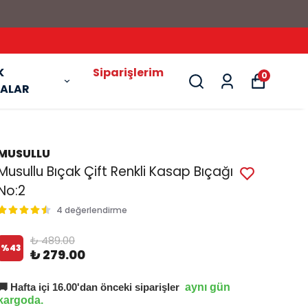
K
Siparişlerim
0
ALAR
MUSULLU
Musullu Bıçak Çift Renkli Kasap Bıçağı
No:2
4 değerlendirme
₺ 489.00
%
43
₺ 279.00
🚚 Hafta içi 16.00'dan önceki siparişler
aynı gün
kargoda.