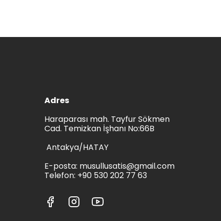
Adres
Haraparası mah. Tayfur Sökmen
Cad. Temizkan İşhanı No:66B
Antakya/HATAY
E-posta:
musullusatis@gmail.com
Telefon: +90 530 202 77 63