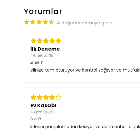
Yorumlar
4 değerlendirmeye göre
İlk Deneme
1 Aralık 2025
Emre
Y.
elinize tam oturuyor ve kontrol sağlıyor ve mutfakt
Ev Kasabı
6 Ekim 2025
Ece
Ö.
liflerini parçalamadan kesiyor ve daha pahalı bıça