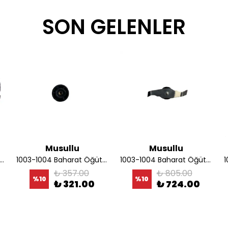
SON GELENLER
Musullu
Musullu
 - 1002 Baharat Öğütücü Şeffaf Kapağı
1003-1004 Baharat Öğütücü Alt Sürücüsü
1003-1004 Baharat Öğütücü Bıçağı
₺ 357.00
₺ 805.00
%
10
%
10
₺ 321.00
₺ 724.00