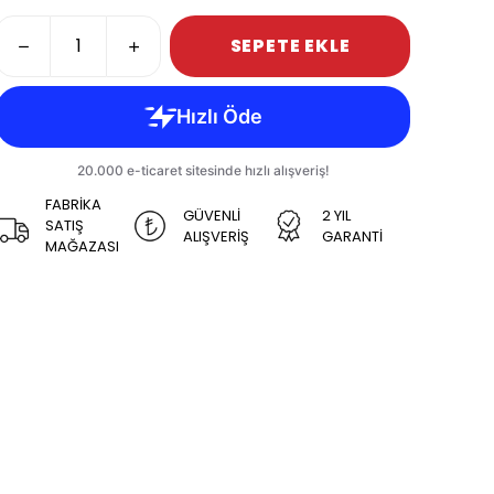
SEPETE EKLE
FABRİKA
GÜVENLİ
2 YIL
SATIŞ
ALIŞVERİŞ
GARANTİ
MAĞAZASI