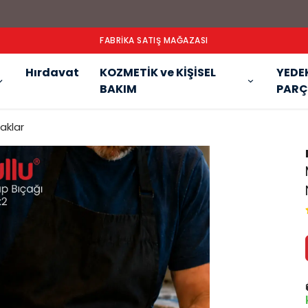
FABRİKA SATIŞ MAĞAZASI
Hırdavat
KOZMETİK ve KİŞİSEL
YEDE
BAKIM
PARÇ
aklar