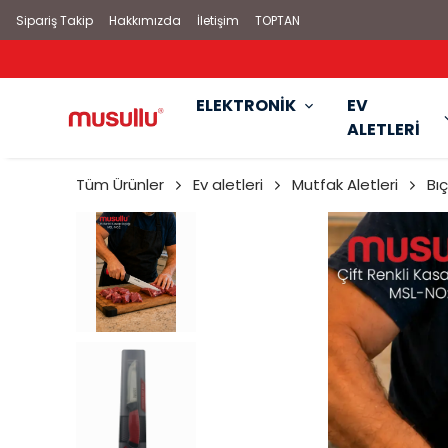
Sipariş Takip
Hakkımızda
İletişim
TOPTAN
ELEKTRONİK
EV
ALETLERİ
Tüm Ürünler
Ev aletleri
Mutfak Aletleri
Bıç