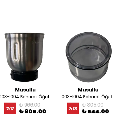
Musullu
Musullu
1003-1004 Baharat Öğütücü Haznesi
1003-1004 Baharat Öğütücü Şeffaf Kapağı
₺ 966.00
₺ 805.00
%
17
%
20
%
₺ 805.00
₺ 644.00