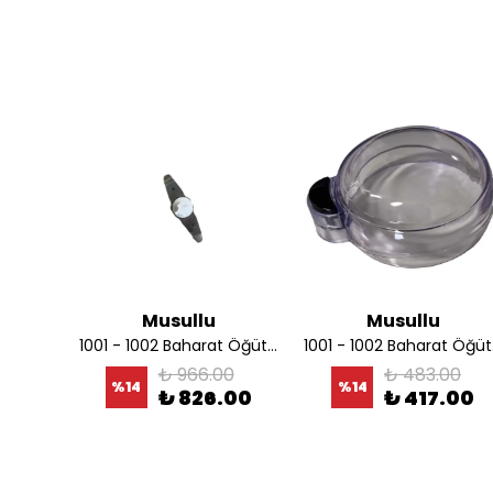
Musullu
Musullu
21
1001 - 1002 Baharat Öğütücü Bıçağı
1001
0
₺ 966.00
₺ 483.00
%
14
%
14
.00
₺ 826.00
₺ 417.00
yaz