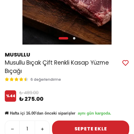
MUSULLU
Musullu Bıçak Çift Renkli Kasap Yüzme
Bıçağı
6 değerlendirme
₺ 489.00
%
44
₺ 275.00
aynı gün kargoda.
🚚 Hafta içi 16.00'dan önceki siparişler
SEPETE EKLE