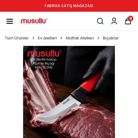
FABRİKA SATIŞ MAĞAZASI
0
Tüm Ürünler
Ev aletleri
Mutfak Aletleri
Bıçaklar