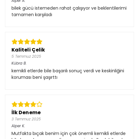
Alper
A.
bilek gücü istemeden rahat çalışıyor ve beklentilerimi
tamamen karşıladı
Kaliteli Çelik
5 Temmuz 2025
Kübra
B.
kemikli etlerde bile başarılı sonuç verdi ve keskinliğini
koruması beni şaşırttı
İlk Deneme
3 Temmuz 2025
Alper
K.
Mutfakta bıçak benim için çok önemli kemikli etlerde