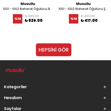
Musullu
Musullu
1001 - 1002 Baharat Öğütücü Bıçağı
1001 - 1002 Baharat Öğütücü Şeffaf Kapağı
₺ 966.00
₺ 483.00
%
14
%
14
₺ 826.00
₺ 417.00
HEPSİNİ GÖR
Kategoriler
Hesabım
Sayfalar