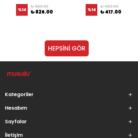
₺ 966.00
₺ 483.00
%
14
%
14
₺ 826.00
₺ 417.00
HEPSİNİ GÖR
Kategoriler
Hesabım
Sayfalar
İletişim