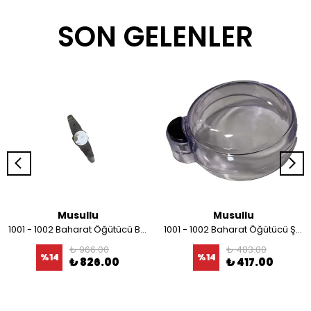
SON GELENLER
Musullu
Musullu
1001 - 1002 Baharat Öğütücü Bıçağı
1001 - 1002 Baharat Öğütücü Şeffaf Kapağı
₺ 966.00
₺ 483.00
%
14
%
14
₺ 826.00
₺ 417.00