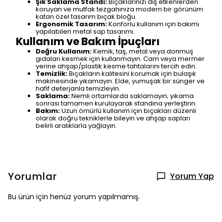
Şık Saklama Standı:
Bıçaklarınızı dış etkenlerden
koruyan ve mutfak tezgahınıza modern bir görünüm
katan özel tasarım bıçak bloğu.
Ergonomik Tasarım:
Konforlu kullanım için bakımı
yapılabilen metal sap tasarımı.
Kullanım ve Bakım İpuçları
Doğru Kullanım:
Kemik, taş, metal veya donmuş
gıdaları kesmek için kullanmayın. Cam veya mermer
yerine ahşap/plastik kesme tahtalarını tercih edin.
Temizlik:
Bıçakların kalitesini korumak için bulaşık
makinesinde yıkamayın. Elde, yumuşak bir sünger ve
hafif deterjanla temizleyin.
Saklama:
Nemli ortamlarda saklamayın; yıkama
sonrası tamamen kurulayarak standına yerleştirin.
Bakım:
Uzun ömürlü kullanım için bıçakları düzenli
olarak doğru tekniklerle bileyin ve ahşap sapları
belirli aralıklarla yağlayın.
Yorumlar
Yorum Yap
Bu ürün için henüz yorum yapılmamış.