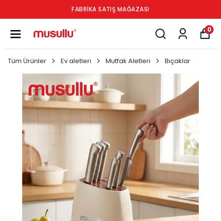
FABRİKA SATIŞ MAĞAZASI
0
Tüm Ürünler
Ev aletleri
Mutfak Aletleri
Bıçaklar