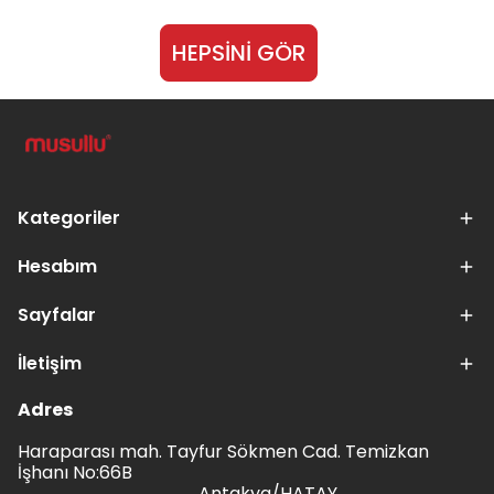
HEPSİNİ GÖR
Kategoriler
Hesabım
Sayfalar
İletişim
Adres
Haraparası mah. Tayfur Sökmen Cad. Temizkan
İşhanı No:66B
Antakya/HATAY