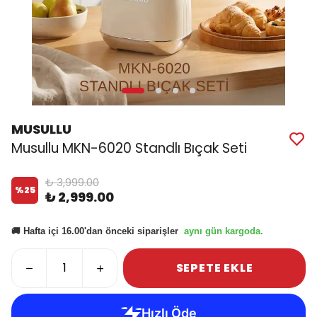
MUSULLU
Musullu MKN-6020 Standlı Bıçak Seti
₺ 3,999.00
%
25
₺ 2,999.00
aynı gün kargoda.
🚚 Hafta içi 16.00'dan önceki siparişler
SEPETE EKLE