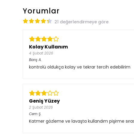
Yorumlar
21 değerlendirmeye göre
Kolay Kullanım
4 Şubat 2026
Barış
A.
kontrolü oldukça kolay ve tekrar tercih edebilirim
Geniş Yüzey
2 Şubat 2026
Cem
Ş.
Katmer gözleme ve lavaşta kullandım pişirme sıra