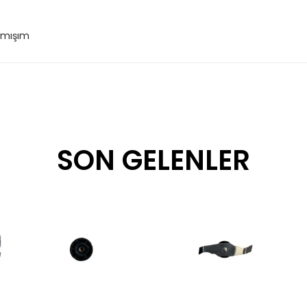
almışım
SON GELENLER