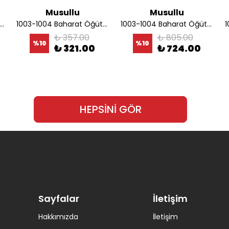
Musullu
Musullu
 - 1002 Baharat Öğütücü Şeffaf Kapağı
1003-1004 Baharat Öğütücü Alt Sürücüsü
1003-1004 Baharat Öğütücü Bıçağı
₺ 357.00
₺ 805.00
%
10
%
10
₺ 321.00
₺ 724.00
HEPSİNİ GÖR
Sayfalar
İletişim
Hakkımızda
İletişim