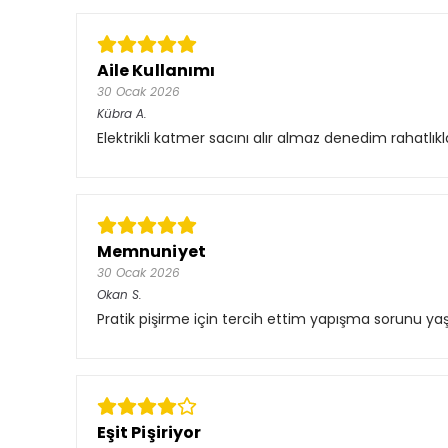
Aile Kullanımı
30 Ocak 2026
Kübra
A.
Elektrikli katmer sacını alır almaz denedim rahatlık
Memnuniyet
30 Ocak 2026
Okan
S.
Pratik pişirme için tercih ettim yapışma sorunu ya
Eşit Pişiriyor