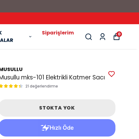
FABRİ
K
Siparişlerim
0
ALAR
MUSULLU
Musullu mks-101 Elektrikli Katmer Sacı
21 değerlendirme
STOKTA YOK