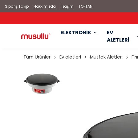
Sipariş Takip
Hakkımızda
İletişim
TOPTAN
KA SATIŞ MAĞAZASI
ELEKTRONİK
EV
ALETLERİ
Tüm Ürünler
Ev aletleri
Mutfak Aletleri
Fır