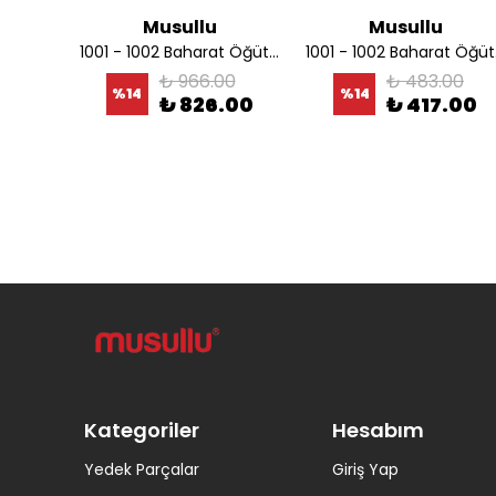
Musullu
Musullu
BOZYEL Elektronik Krom Kefeli Dijital Terazi 40 Kg
1001 - 1002 Baharat Öğütücü Bıçağı
1001
0
₺ 966.00
₺ 483.00
%
14
%
14
9.00
₺ 826.00
₺ 417.00
Kategoriler
Hesabım
Yedek Parçalar
Giriş Yap