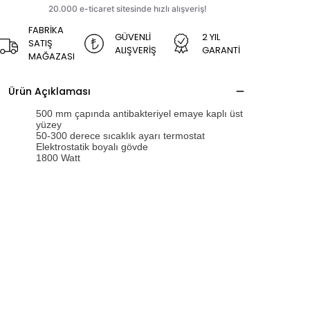
FABRİKA
GÜVENLİ
2 YIL
SATIŞ
ALIŞVERİŞ
GARANTİ
MAĞAZASI
Ürün Açıklaması
500 mm çapında antibakteriyel emaye kaplı üst
yüzey
50-300 derece sıcaklık ayarı termostat
Elektrostatik boyalı gövde
1800 Watt