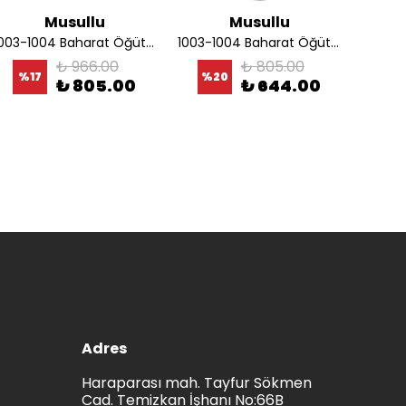
Musullu
Musullu
1003-1004 Baharat Öğütücü Haznesi
1003-1004 Baharat Öğütücü Şeffaf Kapağı
₺ 966.00
₺ 805.00
%
17
%
20
%
₺ 805.00
₺ 644.00
Adres
Haraparası mah. Tayfur Sökmen
Cad. Temizkan İşhanı No:66B