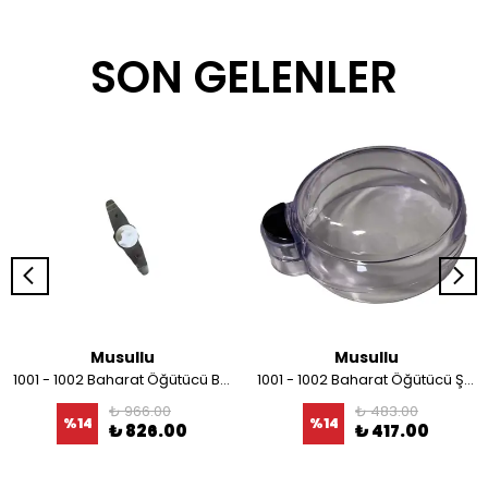
SON GELENLER
Musullu
Musullu
1001 - 1002 Baharat Öğütücü Bıçağı
1001 - 1002 Baharat Öğütücü Şeffaf Kapağı
₺ 966.00
₺ 483.00
%
14
%
14
₺ 826.00
₺ 417.00