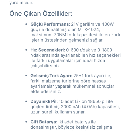
yardımcıdır.
Öne Çıkan Özellikler:
Güçlü Performans:
21V gerilim ve 400W
güç ile donatılmış olan MTK-1024,
maksimum 70NM tork kapasitesi ile en zorlu
işlerin üstesinden gelmenizi sağlar.
Hız Seçenekleri:
0-600 r/dak ve 0-1800
r/dak arasında ayarlanabilen hız seçenekleri
ile farklı uygulamalar için ideal hızda
çalışabilirsiniz.
Gelişmiş Tork Ayarı:
25+1 tork ayarı ile,
farklı malzeme türlerine göre hassas
ayarlamalar yaparak mükemmel sonuçlar
elde edersiniz.
Dayanıklı Pil:
10 adet Li-Ion 18650 pil ile
güçlendirilmiş 2000mAh (4.0Ah) kapasitesi,
uzun süreli kullanım sunar.
Çift Batarya:
İki adet batarya ile
donatılmıştır, böylece kesintisiz çalışma