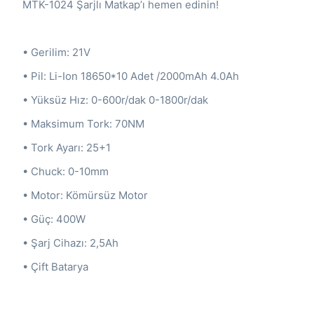
MTK-1024 Şarjlı Matkap’ı hemen edinin!
• Gerilim: 21V
• Pil: Li-Ion 18650*10 Adet /2000mAh 4.0Ah
• Yüksüz Hız: 0-600r/dak 0-1800r/dak
• Maksimum Tork: 70NM
• Tork Ayarı: 25+1
• Chuck: 0-10mm
• Motor: Kömürsüz Motor
• Güç: 400W
• Şarj Cihazı: 2,5Ah
• Çift Batarya