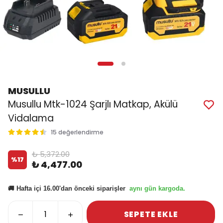
MUSULLU
Musullu Mtk-1024 Şarjlı Matkap, Akülü
Vidalama
15 değerlendirme
₺ 5,372.00
%
17
₺ 4,477.00
aynı gün kargoda.
🚚 Hafta içi 16.00'dan önceki siparişler
SEPETE EKLE