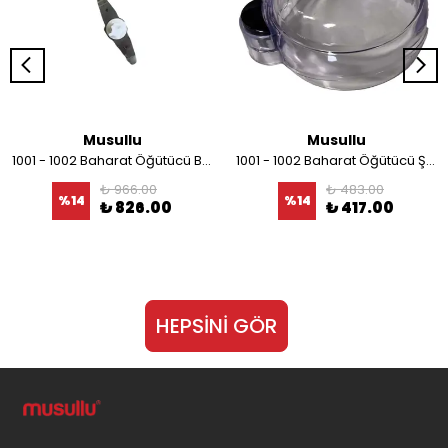
Musullu
Musullu
1001 - 1002 Baharat Öğütücü Bıçağı
1001 - 1002 Baharat Öğütücü Şeffaf Kapağı
₺ 966.00
₺ 483.00
%
14
%
14
₺ 826.00
₺ 417.00
HEPSİNİ GÖR