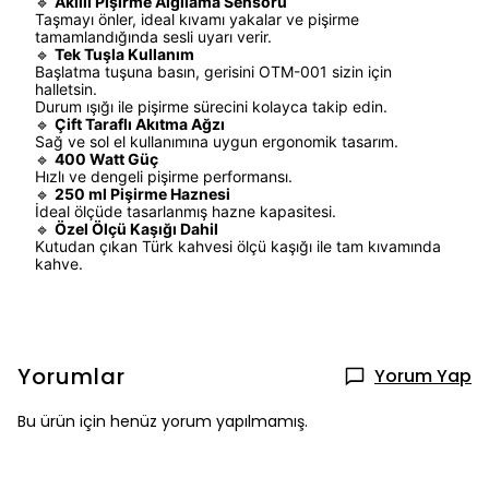
🔹
Akıllı Pişirme Algılama Sensörü
Taşmayı önler, ideal kıvamı yakalar ve pişirme
tamamlandığında sesli uyarı verir.
🔹
Tek Tuşla Kullanım
Başlatma tuşuna basın, gerisini OTM-001 sizin için
halletsin.
Durum ışığı ile pişirme sürecini kolayca takip edin.
🔹
Çift Taraflı Akıtma Ağzı
Sağ ve sol el kullanımına uygun ergonomik tasarım.
🔹
400 Watt Güç
Hızlı ve dengeli pişirme performansı.
🔹
250 ml Pişirme Haznesi
İdeal ölçüde tasarlanmış hazne kapasitesi.
🔹
Özel Ölçü Kaşığı Dahil
Kutudan çıkan Türk kahvesi ölçü kaşığı ile tam kıvamında
kahve.
Yorumlar
Yorum Yap
Bu ürün için henüz yorum yapılmamış.