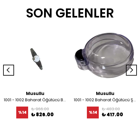
SON GELENLER
Musullu
Musullu
1001 - 1002 Baharat Öğütücü Bıçağı
1001 - 1002 Baharat Öğütücü Şeffaf Kapağı
₺ 966.00
₺ 483.00
%
14
%
14
₺ 826.00
₺ 417.00